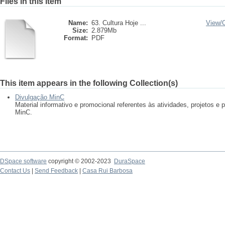
Files in this item
Name:
63. Cultura Hoje ...
View/
Size:
2.879Mb
Format:
PDF
This item appears in the following Collection(s)
Divulgação MinC
Material informativo e promocional referentes às atividades, projetos 
MinC.
DSpace software
copyright © 2002-2023
DuraSpace
Contact Us
|
Send Feedback
|
Casa Rui Barbosa