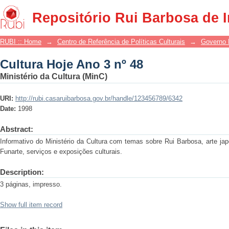
Cultura Hoje Ano 3 nº 48
Repositório Rui Barbosa de 
RUBI :: Home
→
Centro de Referência de Políticas Culturais
→
Governo 
Cultura Hoje Ano 3 nº 48
Ministério da Cultura (MinC)
URI:
http://rubi.casaruibarbosa.gov.br/handle/123456789/6342
Date:
1998
Abstract:
Informativo do Ministério da Cultura com temas sobre Rui Barbosa, arte ja
Funarte, serviços e exposições culturais.
Description:
3 páginas, impresso.
Show full item record