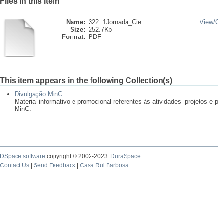
Files in this item
Name:
322. 1Jornada_Cie ...
View/
Size:
252.7Kb
Format:
PDF
This item appears in the following Collection(s)
Divulgação MinC
Material informativo e promocional referentes às atividades, projetos 
MinC.
DSpace software
copyright © 2002-2023
DuraSpace
Contact Us
|
Send Feedback
|
Casa Rui Barbosa