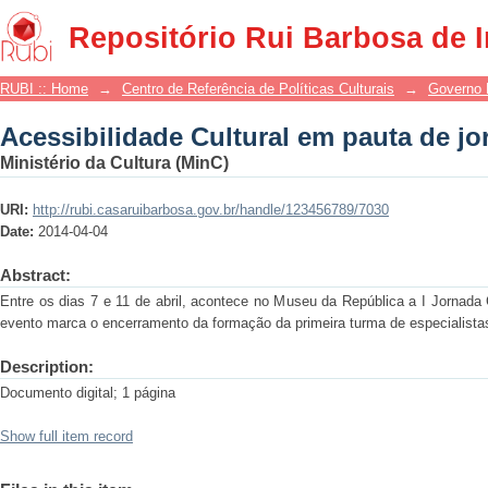
Acessibilidade Cultural em pauta de jor
Repositório Rui Barbosa de 
RUBI :: Home
→
Centro de Referência de Políticas Culturais
→
Governo 
Acessibilidade Cultural em pauta de jor
Ministério da Cultura (MinC)
URI:
http://rubi.casaruibarbosa.gov.br/handle/123456789/7030
Date:
2014-04-04
Abstract:
Entre os dias 7 e 11 de abril, acontece no Museu da República a I Jornada C
evento marca o encerramento da formação da primeira turma de especialistas
Description:
Documento digital; 1 página
Show full item record