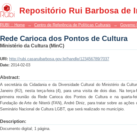
Rede Carioca dos Pontos de Cultura
Repositório Rui Barbosa de 
RUBI :: Home
→
Centro de Referência de Políticas Culturais
→
Governo 
Rede Carioca dos Pontos de Cultura
Ministério da Cultura (MinC)
URI:
http://rubi.casaruibarbosa.gov.br/handle/123456789/7037
Date:
2014-02-03
Abstract:
A secretária da Cidadania e da Diversidade Cultural do Ministério da Cultu
Janeiro (RJ), nesta terça-feira (4), para uma visita de dois dias. Na terça
primeira reunião da Rede Carioca dos Pontos de Cultura e na quarta-fe
Fundação de Arte de Niterói (FAN), André Diniz, para tratar sobre as ações
Seminário Nacional de Cultura LGBT, que será realizado no município.
Description:
Documento digital; 1 página.