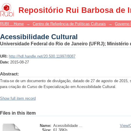
Acessibilidade Cultural
Repositório Rui Barbosa de 
RUBI :: Home
→
Centro de Referência de Políticas Culturais
→
Governo 
Acessibilidade Cultural
Universidade Federal do Rio de Janeiro (UFRJ)
;
Ministério
URI:
http://hdl.handle.net/20.500.11997/8087
Date:
2015-08-27
Abstract:
Trata-se de um documento de divulgação, datado de 27 de agosto de 2015, s
para criação do Curso de Especialização em Acessibilidade Cultural.
Show full item record
Files in this item
Name:
Acessibilidade ...
View/
Size:
61.38Kb