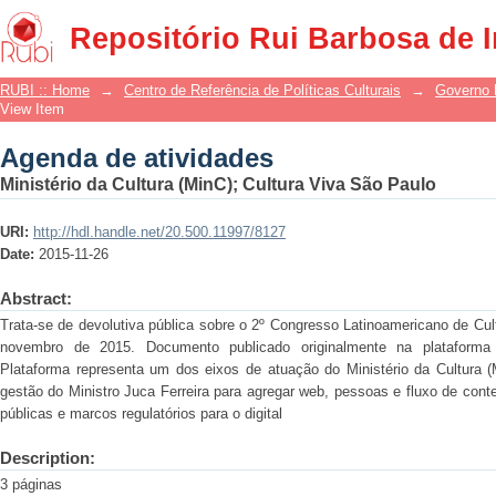
Agenda de atividades
Repositório Rui Barbosa de 
RUBI :: Home
→
Centro de Referência de Políticas Culturais
→
Governo 
View Item
Agenda de atividades
Ministério da Cultura (MinC)
;
Cultura Viva São Paulo
URI:
http://hdl.handle.net/20.500.11997/8127
Date:
2015-11-26
Abstract:
Trata-se de devolutiva pública sobre o 2º Congresso Latinoamericano de Cul
novembro de 2015. Documento publicado originalmente na plataforma c
Plataforma representa um dos eixos de atuação do Ministério da Cultura (
gestão do Ministro Juca Ferreira para agregar web, pessoas e fluxo de cont
públicas e marcos regulatórios para o digital
Description:
3 páginas