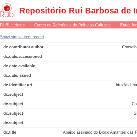
Abaixo assinado do Bloco Amantes das
Repositório Rui Barbosa de 
RUBI :: Home
→
Centro de Referência de Políticas Culturais
→
Entes fe
Show simple item record
dc.contributor.author
Conselh
dc.date.accessioned
dc.date.available
dc.date.issued
dc.identifier.uri
http://hdl.
dc.subject
dc.subject
Co
dc.subject
S
dc.subject
dc.title
Abaixo assinado do Bloco Amantes das F