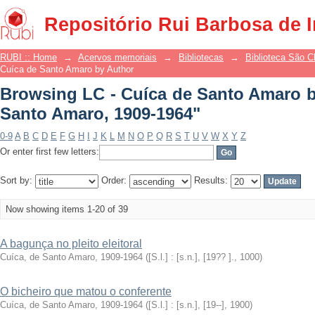
Browsing LC - Cuíca de Santo Amaro
Repositório Rui Barbosa de 
1964"
RUBI :: Home
→
Acervos memoriais
→
Bibliotecas
→
Biblioteca São 
Cuíca de Santo Amaro by Author
Browsing LC - Cuíca de Santo Amaro b
Santo Amaro, 1909-1964"
0-9
A
B
C
D
E
F
G
H
I
J
K
L
M
N
O
P
Q
R
S
T
U
V
W
X
Y
Z
Or enter first few letters:
Sort by:
Order:
Results:
Now showing items 1-20 of 39
A bagunça no pleito eleitoral
Cuíca, de Santo Amaro, 1909-1964
(
[S.l.] : [s.n.], [19?? ].
,
1000
)
O bicheiro que matou o conferente
Cuíca, de Santo Amaro, 1909-1964
(
[S.l.] : [s.n.], [19--]
,
1900
)