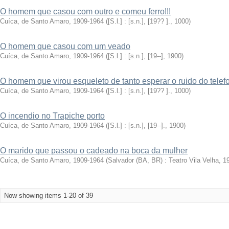
O homem que casou com outro e comeu ferro!!!
Cuíca, de Santo Amaro, 1909-1964
(
[S.l.] : [s.n.], [19?? ].
,
1000
)
O homem que casou com um veado
Cuíca, de Santo Amaro, 1909-1964
(
[S.l.] : [s.n.], [19--]
,
1900
)
O homem que virou esqueleto de tanto esperar o ruido do telef
Cuíca, de Santo Amaro, 1909-1964
(
[S.l.] : [s.n.], [19?? ].
,
1000
)
O incendio no Trapiche porto
Cuíca, de Santo Amaro, 1909-1964
(
[S.l.] : [s.n.], [19--].
,
1900
)
O marido que passou o cadeado na boca da mulher
Cuíca, de Santo Amaro, 1909-1964
(
Salvador (BA, BR) : Teatro Vila Velha, 1
Now showing items 1-20 of 39