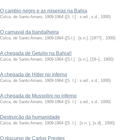
O cambio negro e as miserias na Bahia
Cuíca, de Santo Amaro, 1909-1964
(
[S. l.] : s.ed., s.d.
,
1000
)
O carnaval da bandalheira
Cuíca, de Santo Amaro, 1909-1964
(
[S.l.] : [s.n.], [19??].
,
1000
)
A chegada de Getulio na Bahia!!
Cuíca, de Santo Amaro, 1909-1964
(
[S.l.] : [s.n.], [19--].
,
1900
)
A chegada de Hitler no inferno
Cuíca, de Santo Amaro, 1909-1964
(
[S. l.] : s.ed., s.d.
,
1000
)
A chegada de Mussolini no inferno
Cuíca, de Santo Amaro, 1909-1964
(
[S. l.] : s.ed., s.d.
,
1000
)
Destruição da humanidade
Cuíca, de Santo Amaro, 1909-1964
(
[S. l.] : [s.n. ], [s.d].
,
1000
)
O discurso de Carlos Prestes