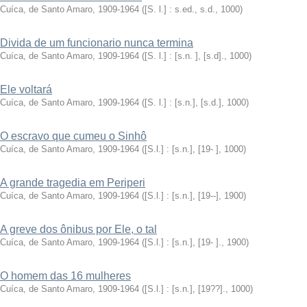
Cuíca, de Santo Amaro, 1909-1964
(
[S. l.] : s.ed., s.d.
,
1000
)
Divida de um funcionario nunca termina
Cuíca, de Santo Amaro, 1909-1964
(
[S. l.] : [s.n. ], [s.d].
,
1000
)
Ele voltará
Cuíca, de Santo Amaro, 1909-1964
(
[S. l.] : [s.n.], [s.d.]
,
1000
)
O escravo que cumeu o Sinhô
Cuíca, de Santo Amaro, 1909-1964
(
[S.l.] : [s.n.], [19- ]
,
1000
)
A grande tragedia em Periperi
Cuíca, de Santo Amaro, 1909-1964
(
[S.l.] : [s.n.], [19--]
,
1900
)
A greve dos ônibus por Ele, o tal
Cuíca, de Santo Amaro, 1909-1964
(
[S.l.] : [s.n.], [19- ].
,
1900
)
O homem das 16 mulheres
Cuíca, de Santo Amaro, 1909-1964
(
[S.l.] : [s.n.], [19??].
,
1000
)