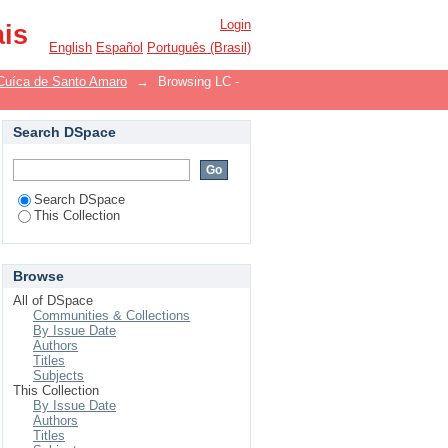
Login
ais
English
Español
Português (Brasil)
Cuíca de Santo Amaro
→
Browsing LC -
Search DSpace
Search DSpace
This Collection
Browse
All of DSpace
Communities & Collections
By Issue Date
Authors
Titles
Subjects
This Collection
By Issue Date
Authors
Titles