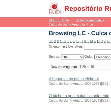
Browsing LC - Cuíca 
Repositório R
RUBI :: Home
→
Acervos memoriais
→
Cuíca de Santo Amaro by Title
Browsing LC - Cuíca 
0-9
A
B
C
D
E
F
G
H
I
J
K
L
M
N
O
P
Q
R
Or enter first few letters:
Sort by:
Order:
Now showing items 1-20 of 40
A bagunça no pleito eleitoral
Cuíca, de Santo Amaro, 1909-1964
(
[S.l.] :
O bicheiro que matou o conferente
Cuíca, de Santo Amaro, 1909-1964
(
[S.l.] :