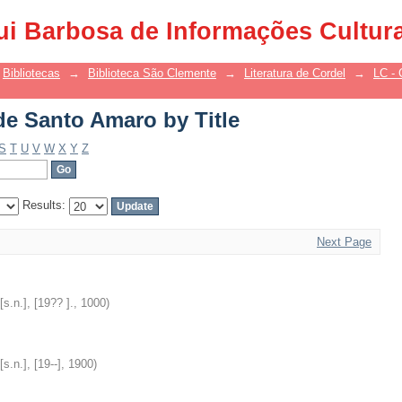
de Santo Amaro by Title
ui Barbosa de Informações Cultur
Bibliotecas
→
Biblioteca São Clemente
→
Literatura de Cordel
→
LC - 
de Santo Amaro by Title
S
T
U
V
W
X
Y
Z
Results:
Next Page
 [s.n.], [19?? ].
,
1000
)
 [s.n.], [19--]
,
1900
)