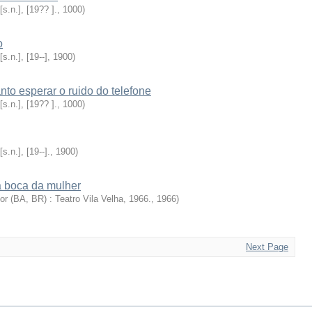
 [s.n.], [19?? ].
,
1000
)
o
 [s.n.], [19--]
,
1900
)
to esperar o ruido do telefone
 [s.n.], [19?? ].
,
1000
)
 [s.n.], [19--].
,
1900
)
 boca da mulher
or (BA, BR) : Teatro Vila Velha, 1966.
,
1966
)
Next Page