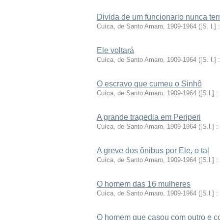
Divida de um funcionario nunca te
Cuíca, de Santo Amaro, 1909-1964
(
[S. l.] 
Ele voltará
Cuíca, de Santo Amaro, 1909-1964
(
[S. l.] 
O escravo que cumeu o Sinhô
Cuíca, de Santo Amaro, 1909-1964
(
[S.l.] :
A grande tragedia em Periperi
Cuíca, de Santo Amaro, 1909-1964
(
[S.l.] :
A greve dos ônibus por Ele, o tal
Cuíca, de Santo Amaro, 1909-1964
(
[S.l.] :
O homem das 16 mulheres
Cuíca, de Santo Amaro, 1909-1964
(
[S.l.] :
O homem que casou com outro e com