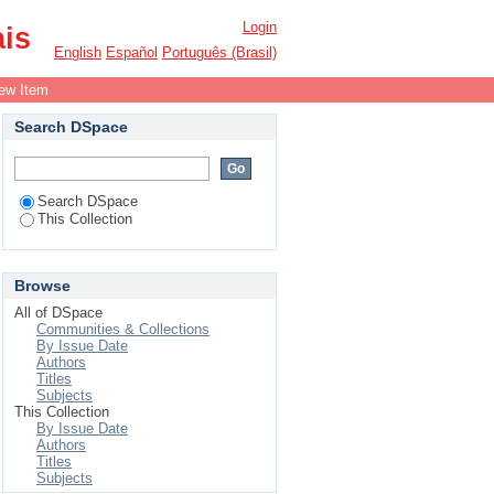
e atribulações; Cartas
Login
ais
English
Español
Português (Brasil)
ew Item
Search DSpace
Search DSpace
This Collection
Browse
All of DSpace
Communities & Collections
By Issue Date
Authors
Titles
Subjects
This Collection
By Issue Date
Authors
Titles
Subjects