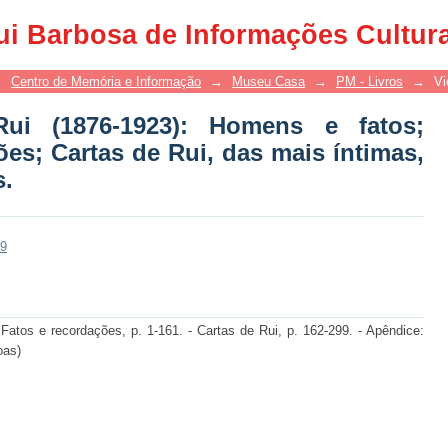
876-1923): Homens e fatos; Angústias 
ui Barbosa de Informações Cultur
mas, inéditas e comentadas.
→
Centro de Memória e Informação
→
Museu Casa
→
PM - Livros
→
Vi
i (1876-1923): Homens e fatos;
ões; Cartas de Rui, das mais íntimas,
s.
39
atos e recordações, p. 1-161. - Cartas de Rui, p. 162-299. - Apêndice:
oas)