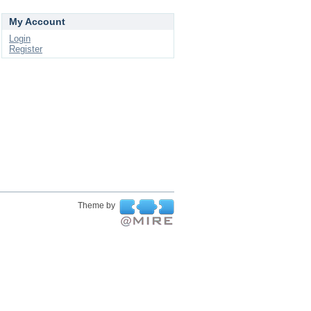
My Account
Login
Register
Theme by