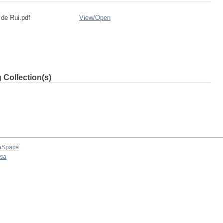
 de Rui.pdf
View/
Open
 Collection(s)
aSpace
osa