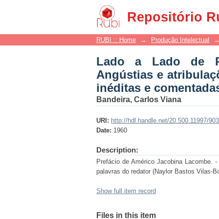
Lado a Lado de Rui (1
Repositório R
de Rui, das mais ínti
RUBI :: Home
→
Produção Intelectual
Lado a Lado de Ru
Angústias e atribulaç
inéditas e comentada
Bandeira, Carlos Viana
URI:
http://hdl.handle.net/20.500.11997/90
Date:
1960
Description:
Prefácio de Américo Jacobina Lacombe. - F
palavras do redator (Naylor Bastos Vilas-B
Show full item record
Files in this item