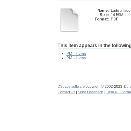
Name:
Lado a lado
Size:
14.59Mb
Format:
PDF
This item appears in the following
PM - Livros
PM - Livros
DSpace software
copyright © 2002-2023
Dur
Contact Us
|
Send Feedback
|
Casa Rui Barb