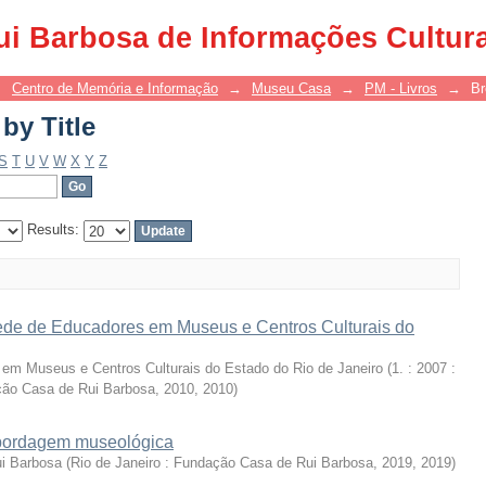
by Title
ui Barbosa de Informações Cultur
→
Centro de Memória e Informação
→
Museu Casa
→
PM - Livros
→
Br
by Title
S
T
U
V
W
X
Y
Z
Results:
Rede de Educadores em Museus e Centros Culturais do
m Museus e Centros Culturais do Estado do Rio de Janeiro (1. : 2007 :
ção Casa de Rui Barbosa, 2010
,
2010
)
abordagem museológica
ui Barbosa
(
Rio de Janeiro : Fundação Casa de Rui Barbosa, 2019
,
2019
)