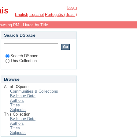
Login
ais
English
Español
Português (Brasil)
owsing PM - Livros by Title
Search DSpace
Search DSpace
This Collection
Browse
All of DSpace
Communities & Collections
By Issue Date
Authors
Titles
Subjects
This Collection
By Issue Date
Authors
Titles
Subjects