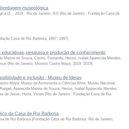
 abordagem museológica
a (2. : 2019 : Rio de Janeiro, RJ)
(
Rio de Janeiro : Fundação Casa de
ndação Casa de Rui Barbosa, 1997
,
1997
)
s educativas, pesquisa e produção de conhecimento
da Marina de Souza; Castro, Fernanda; Henze, Isabel Aparecida Mendes;
esus
(
Rio de Janeiro: Museus Castro Maya, 2019
,
2019
)
sibilidade e inclusão - Museu de Ideias
stro Maya; Museu de Astronomia e Ciências Afins; Museu Nacional;
Rangel, Aparecida Marina de Souza; Henze, Isabel Aparecida Mendes;
as de Jesus; Horta, Vivian
(
Rio de Janeiro : Fundação Casa de Rui
órico da Casa de Rui Barbosa
sa de Rui Barbosa
(
Fundação Casa de Rui Barbosa: Rio de Janeiro,