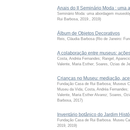
Anais do II Seminário Moda : uma
Seminário Moda: uma abordagem museológic
Rui Barbosa, 2019.
,
2019
)
Álbum de Objetos Decorativos
Reis, Cláudia Barbosa
(
Rio de Janeiro: Fu
A colaboração entre museus: açõe
Costa, Andréa Fernandes; Rangel, Apareci
Valente, Maria Esther; Soares, Ozias de J
Crianças no Museu: mediação, aces
Fundação Casa de Rui Barbosa; Museus Ca
Museu da Vida; Costa, Andréa Fernandes; 
Valente, Maria Esther Alvarez; Soares, Ozi
Barbosa
,
2017
)
Inventário botânico do Jardim Hist
Fundação Casa de Rui Barbosa. Museu Ca
2019
,
2019
)