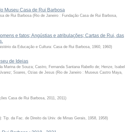
 do Museu Casa de Rui Barbosa
sa de Rui Barbosa
(
Rio de Janeiro : Fundação Casa de Rui Barbosa,
mens e fatos; Angústias e atribulações; Cartas de Rui, das
s.
nistério da Educação e Cultura: Casa de Rui Barbosa, 1960
,
1960
)
seu de Ideias
da Marina de Souza; Castro, Fernanda Santana Rabello de; Henze, Isabel
Alvarez; Soares, Ozias de Jesus
(
Rio de Janeiro : Museus Castro Maya,
ições Casa de Rui Barbosa, 2011
,
2011
)
: Tip. da Fac. de Direito da Univ. de Minas Gerais, 1958
,
1958
)