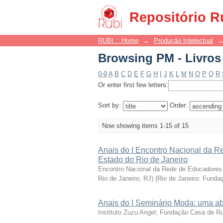
Browsing PM - Livros 
Repositório R
RUBI :: Home
→
Produção Intelectual
Browsing PM - Livros 
0-9
A
B
C
D
E
F
G
H
I
J
K
L
M
N
O
P
Q
R
Or enter first few letters:
Sort by:
Order:
Now showing items 1-15 of 15
Anais do I Encontro Nacional da 
Estado do Rio de Janeiro
Encontro Nacional da Rede de Educadores e
Rio de Janeiro, RJ)
(
Rio de Janeiro: Funda
Anais do I Seminário Moda: uma 
Instituto Zuzu Angel; Fundação Casa de R