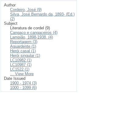
Author
Cordeiro, José (9)
Silva, José Bernardo da, 1893- (Ed.)
(2)
Subject
Literatura de cordel (9)
Cangaço e cangaceiros (4)
Lampião, 1898-1938. (4)
Reportagem (3)
Aguardente (1)
Herói casal (1)
Herói singular (1)
LC10982 (1)
LC10987 (1)
LC1522 (1)
... View More
Date Issued
1900 - 1974 (3)
1000 - 1099 (6)