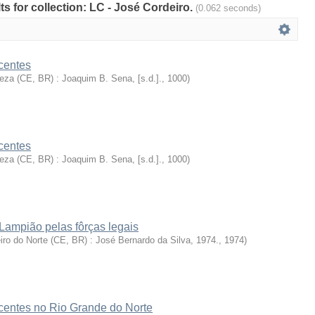
lts for collection: LC - José Cordeiro.
(0.062 seconds)
centes
leza (CE, BR) : Joaquim B. Sena, [s.d.].
,
1000
)
centes
leza (CE, BR) : Joaquim B. Sena, [s.d.].
,
1000
)
Lampião pelas fôrças legais
iro do Norte (CE, BR) : José Bernardo da Silva, 1974.
,
1974
)
ocentes no Rio Grande do Norte