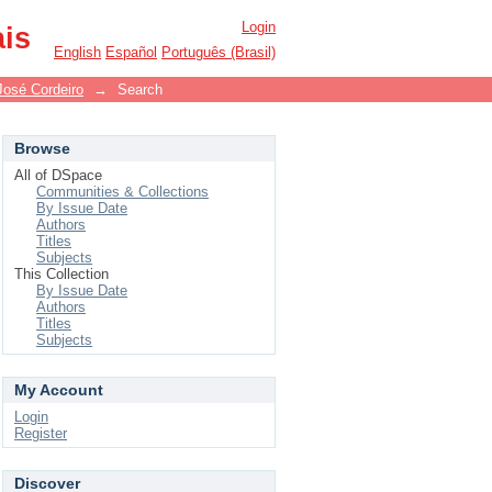
Login
ais
English
Español
Português (Brasil)
José Cordeiro
→
Search
Browse
All of DSpace
Communities & Collections
By Issue Date
Authors
Titles
Subjects
This Collection
By Issue Date
Authors
Titles
Subjects
My Account
Login
Register
Discover