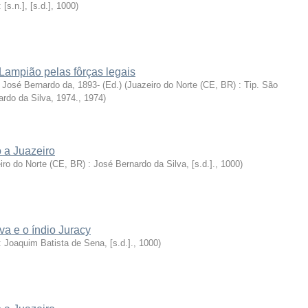
: [s.n.], [s.d.]
,
1000
)
Lampião pelas fôrças legais
, José Bernardo da, 1893- (Ed.)
(
Juazeiro do Norte (CE, BR) : Tip. São
rdo da Silva, 1974.
,
1974
)
 a Juazeiro
iro do Norte (CE, BR) : José Bernardo da Silva, [s.d.].
,
1000
)
va e o índio Juracy
 : Joaquim Batista de Sena, [s.d.].
,
1000
)