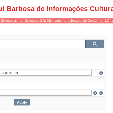
ui Barbosa de Informações Cultur
Bibliotecas
→
Biblioteca São Clemente
→
Literatura de Cordel
→
LC - 