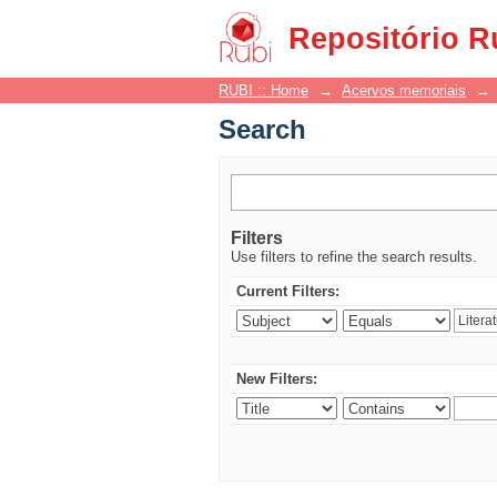
Search
Repositório R
RUBI :: Home
→
Acervos memoriais
→
Search
Filters
Use filters to refine the search results.
Current Filters:
New Filters: