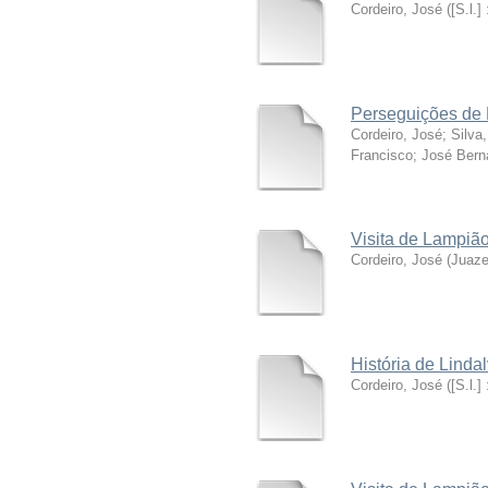
Cordeiro, José
(
[S.l.] 
Perseguições de 
Cordeiro, José
;
Silva
Francisco; José Berna
Visita de Lampião
Cordeiro, José
(
Juaze
História de Lindal
Cordeiro, José
(
[S.l.]